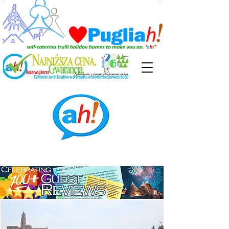
Odkryj Apulię