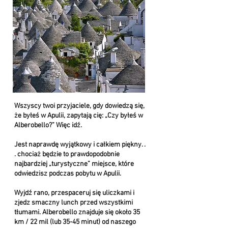
Wszyscy twoi przyjaciele, gdy dowiedzą się,
że byłeś w Apulii, zapytają cię: „Czy byłeś w
Alberobello?” Więc idź.
Jest naprawdę wyjątkowy i całkiem piękny. .
. chociaż będzie to prawdopodobnie
najbardziej „turystyczne” miejsce, które
odwiedzisz podczas pobytu w Apulii.
Wyjdź rano, przespaceruj się uliczkami i
zjedz smaczny lunch przed wszystkimi
tłumami. Alberobello znajduje się około 35
km / 22 mil (lub 35-45 minut) od naszego