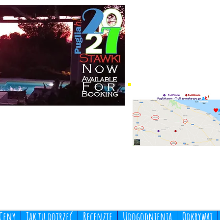
Ceny
Jak tu dotrzeć
Recenzje
Udogodnienia
Odkrywaj