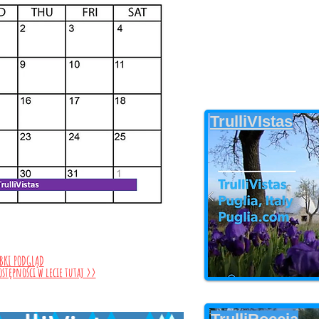
TrulliVIstas
YBKI PODGLĄD
ostępności w lecie tutaj >>