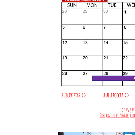
TrulliVistas >>
TrulliRoccia >>
2025 SZ
Przejdź do pozostałej d