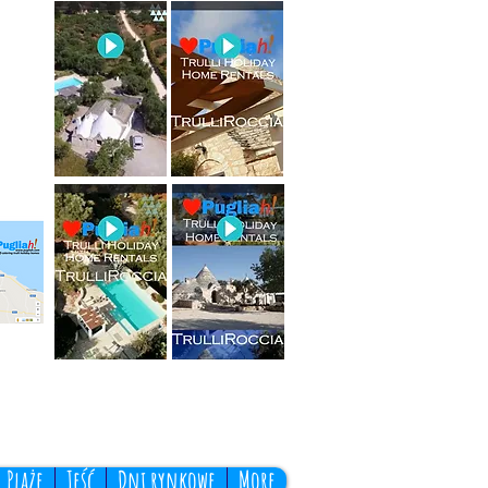
Plaże
Jeść
Dni rynkowe
More