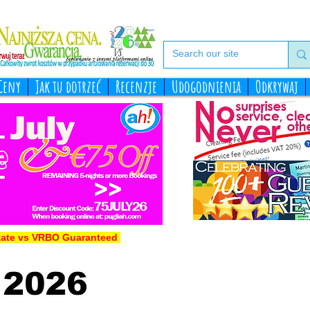
Ceny
Jak tu dotrzeć
Recenzje
Udogodnienia
Odkrywaj
Rate vs VRBO Guaranteed