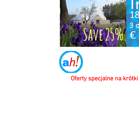
Specjalne of
Oferty specjalne na krótki
Zobacz wszystkie nasze
wiosenne i amp;
Specjalne oferty na
krótkie pobyty letnie
(wybrane terminy)
TUTAJ>>