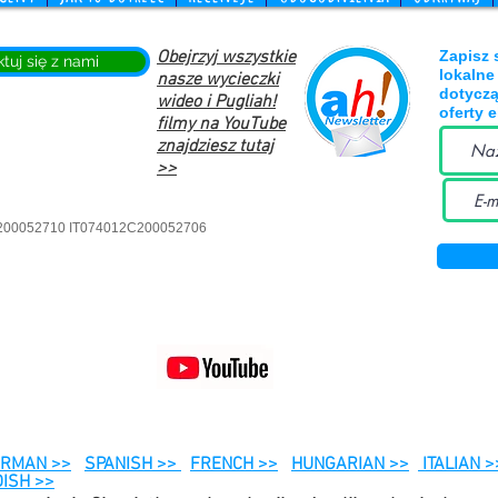
Obejrzyj wszystkie
Zapisz 
tuj się z nami
lokalne
nasze wycieczki
dotyczą
wideo i Pugliah!
oferty 
filmy na YouTube
znajdziesz tutaj
>>
2C200052710 IT074012C200052706
RMAN >>
SPANISH >>
FRENCH >>
HUNGARIAN >>
ITALIAN >
ISH >>