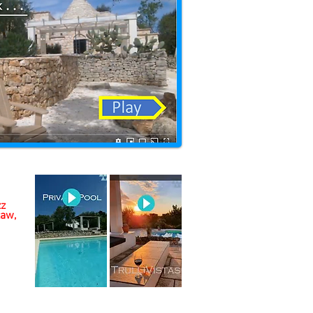
zz
aw,