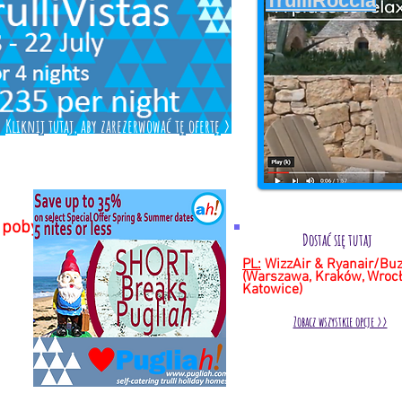
TrulliRoccia
Kliknij tutaj, aby zarezerwować tę ofertę >>
erty
 pobyt
Dostać się tutaj
PL:
WizzAir & Ryanair/Bu
(Warszawa, Kraków, Wrocł
Katowice)
Zobacz wszystkie opcje >>