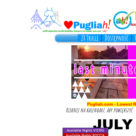
2X Trulli
Dostępność
Pugliah.com - Lowest 
Kliknij na kalendarz, aby powiększyć
Pugliah.com SPring 2025 Availability