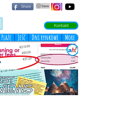
Share
Kontakt
Plaże
Jeść
Dni rynkowe
More